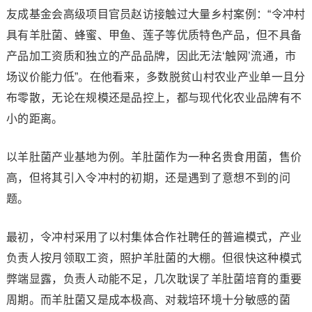
友成基金会高级项目官员赵访接触过大量乡村案例：“令冲村
具有羊肚菌、蜂蜜、甲鱼、莲子等优质特色产品，但不具备
产品加工资质和独立的产品品牌，因此无法‘触网’流通，市
场议价能力低”。在他看来，多数脱贫山村农业产业单一且分
布零散，无论在规模还是品控上，都与现代化农业品牌有不
小的距离。
以羊肚菌产业基地为例。羊肚菌作为一种名贵食用菌，售价
高，但将其引入令冲村的初期，还是遇到了意想不到的问
题。
最初，令冲村采用了以村集体合作社聘任的普遍模式，产业
负责人按月领取工资，照护羊肚菌的大棚。但很快这种模式
弊端显露，负责人动能不足，几次耽误了羊肚菌培育的重要
周期。而羊肚菌又是成本极高、对栽培环境十分敏感的菌