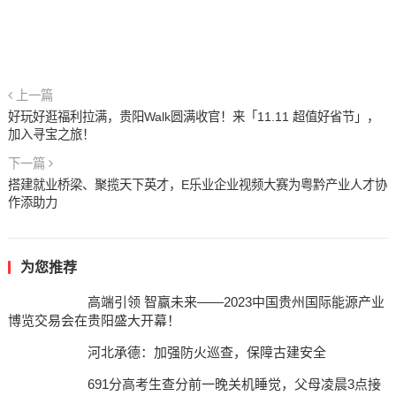
上一篇
好玩好逛福利拉满，贵阳Walk圆满收官！来「11.11 超值好省节」，
加入寻宝之旅！
下一篇
搭建就业桥梁、聚揽天下英才，E乐业企业视频大赛为粤黔产业人才协
作添助力
为您推荐
高端引领 智赢未来——2023中国贵州国际能源产业
博览交易会在贵阳盛大开幕！
河北承德：加强防火巡查，保障古建安全
691分高考生查分前一晚关机睡觉，父母凌晨3点接