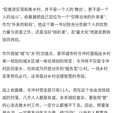
“但推进实现和美乡村，并不是一个人的‘舞台’，更不是一个
人的战斗”，俞晨晨把自己定位为一个“空降当地的外来者”：
作为“外来的和尚”，他这个第一书记除充分贡献个人的优势
力量与资源之外，还是当好“组织者”，去“最大化”地激发群体
协同效应。
作为链接“城”与“乡”的交接点，紧邻城市的令冲村面临由乡村
单一规划向城乡区域一体化规划的转变：令冲将不仅是令冲
村民的家乡，也将成为开放对外的“服务型”小村。一场乡村
变革势在必行，这将是对乡村治理智慧的考验。
加上俞晨晨，令冲村党支部只有11人。而在这个全由龙姓组
成的村落，几乎人人都是亲戚，关系错综复杂，要是用“管”
的心态去做乡村工作，一定什么都推不下去。因此，想要发
展令冲，一定要发动各方力量，使“巧劲”，让所有人都置身