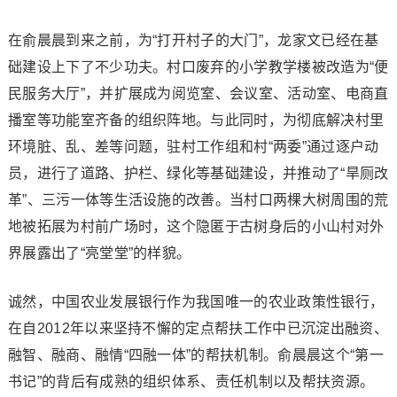
在俞晨晨到来之前，为“打开村子的大门”，龙家文已经在基
础建设上下了不少功夫。村口废弃的小学教学楼被改造为“便
民服务大厅”，并扩展成为阅览室、会议室、活动室、电商直
播室等功能室齐备的组织阵地。与此同时，为彻底解决村里
环境脏、乱、差等问题，驻村工作组和村“两委”通过逐户动
员，进行了道路、护栏、绿化等基础建设，并推动了“旱厕改
革”、三污一体等生活设施的改善。当村口两棵大树周围的荒
地被拓展为村前广场时，这个隐匿于古树身后的小山村对外
界展露出了“亮堂堂”的样貌。
诚然，中国农业发展银行作为我国唯一的农业政策性银行，
在自2012年以来坚持不懈的定点帮扶工作中已沉淀出融资、
融智、融商、融情“四融一体”的帮扶机制。俞晨晨这个“第一
书记”的背后有成熟的组织体系、责任机制以及帮扶资源。