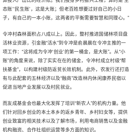
算投入产出比的经济账。我们投身乡村振兴工程，算的是‘生
态账’‘民生账’，这是大账；但老百姓想要过好自己的小日
子，有自己的一本小账，这两者的平衡需要智慧和同理心。”
令冲村森林面积占八成以上。因此，整村推进国储林项目盘
活林业资源，引金融“活水”到令冲是俞晨晨在令冲主推的一
项工作：“这将成为令冲‘创业’的第一桶金，是大账”。从“小
账”的角度来说，除了实实在在的储金，令冲村成立村级“帮
扶基金”，以构建村级防返贫长效机制。此外，农发行还打造
有与此配套的五林经济以及“融商”改造林内休闲康养民宿以
促进当地产业发展以及村民就业。
而友成基金会也最大化发挥了培训“新农人”的机构力量。他
们针对回乡创业的本土本乡的返乡青年、乡村妇女等，提供
创业致富的相关技术以及了解市场，利用电商销售以及金融
机构融资、合作社组织运营等多方面的知识。