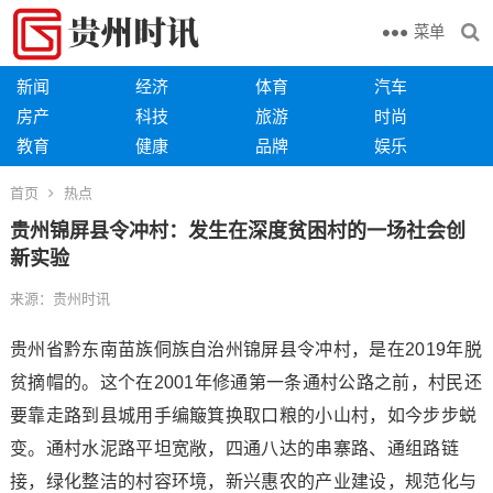
菜单
新闻
经济
体育
汽车
房产
科技
旅游
时尚
教育
健康
品牌
娱乐
首页
热点
贵州锦屏县令冲村：发生在深度贫困村的一场社会创
新实验
来源：贵州时讯
贵州省黔东南苗族侗族自治州锦屏县令冲村，是在2019年脱
贫摘帽的。这个在2001年修通第一条通村公路之前，村民还
要靠走路到县城用手编簸箕换取口粮的小山村，如今步步蜕
变。通村水泥路平坦宽敞，四通八达的串寨路、通组路链
接，绿化整洁的村容环境，新兴惠农的产业建设，规范化与