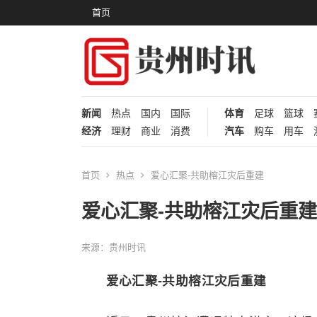
首页
新闻
热点
国内
国际
体育
足球
篮球
经济
理财
商业
消费
汽车
购车
用车
首页
热点
爱心汇聚-共助榕江灾后重建
爱心汇聚-共助榕江灾后重建
来源：贵州时讯
爱心汇聚-共助榕江灾后重建