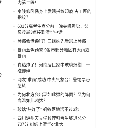
婚
内第二跌！
秦陵仰卧俑身上发现指纹印痕 古工匠的
指纹？
691分高考生查分前一晚关机睡觉，父
母凌晨3点接到清华电话
肺癌会传染吗？三姐妹先后患上肺癌
暴雨蓝色预警 9省市部分地区有大雨或
暴雨
真热炸了！河南居民家中玻璃爆裂：一
分
碰即碎
公
网友“求雨”成功 中央气象台：警惕旱涝
急转
为何北方会出现如此强的降雨？又为何
高温如此凶猛？
玻璃“热炸了” 蚂蚁落地活不过3秒
四川泸州天立学校理科考生钱进总分
707分 纠结上清华or北大