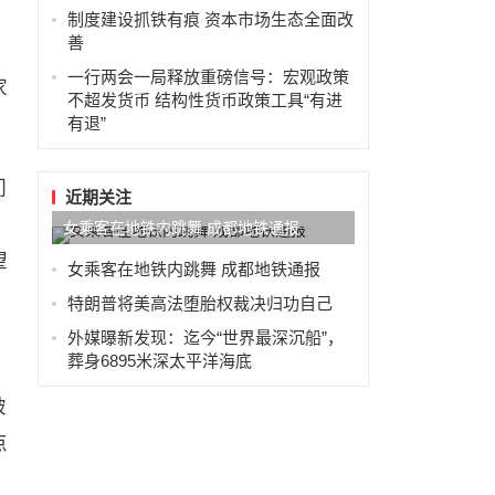
制度建设抓铁有痕 资本市场生态全面改
善
一行两会一局释放重磅信号：宏观政策
家
不超发货币 结构性货币政策工具“有进
有退”
们
近期关注
。
女乘客在地铁内跳舞 成都地铁通报
望
女乘客在地铁内跳舞 成都地铁通报
特朗普将美高法堕胎权裁决归功自己
外媒曝新发现：迄今“世界最深沉船”，
葬身6895米深太平洋海底
破
点