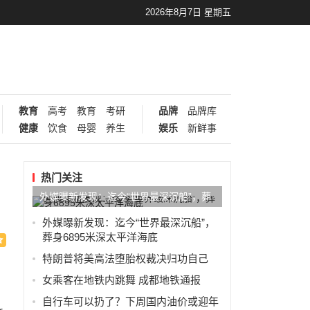
2026年8月7日 星期五
教育
高考
教育
考研
品牌
品牌库
健康
饮食
母婴
养生
娱乐
新鲜事
热门关注
外媒曝新发现：迄今“世界最深沉船”，葬
身6895米深太平洋海底
外媒曝新发现：迄今“世界最深沉船”，
葬身6895米深太平洋海底
特朗普将美高法堕胎权裁决归功自己
女乘客在地铁内跳舞 成都地铁通报
自行车可以扔了？下周国内油价或迎年